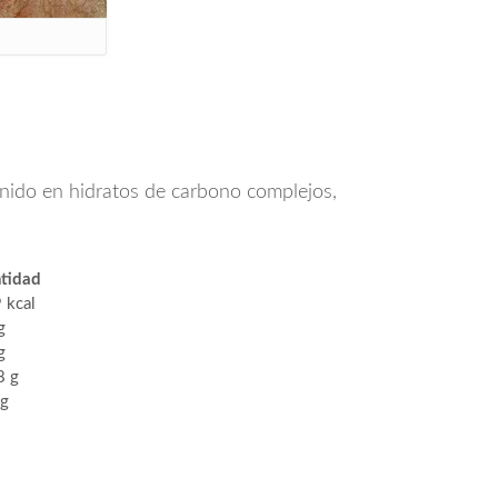
tenido en hidratos de carbono complejos,
tidad
 kcal
g
g
8 g
 g