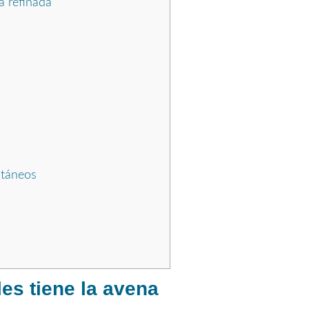
a refinada
ntáneos
es tiene la avena