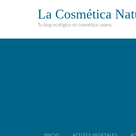
La Cosmética Nat
Tu blog ecológico en cosmética casera.
INICIO
ACEITES VEGETALES
AC