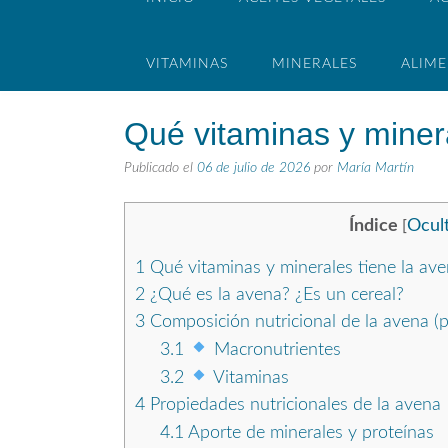
VITAMINAS
MINERALES
ALIM
Qué vitaminas y miner
Publicado el
06 de julio de 2026
por
María Martín
Índice
Ocul
[
1
Qué vitaminas y minerales tiene la av
2
¿Qué es la avena? ¿Es un cereal?
3
Composición nutricional de la avena (p
3.1
Macronutrientes
3.2
Vitaminas
4
Propiedades nutricionales de la avena
4.1
Aporte de minerales y proteínas