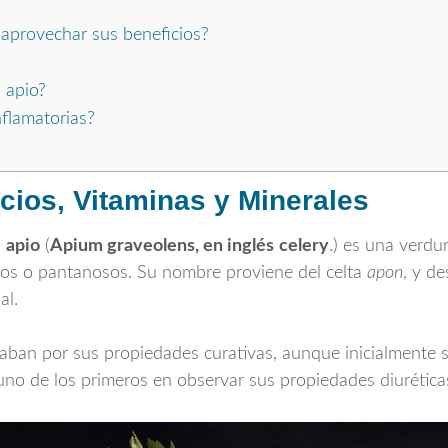
aprovechar sus beneficios?
 apio?
nflamatorias?
cios, Vitaminas y Minerales
l
apio
(
Apium graveolens, en inglés
celery
.
) es una verdur
dos o pantanosos. Su nombre proviene del celta
apon
, y d
al.
oraban por sus propiedades curativas, aunque inicialmente
uno de los primeros en observar sus propiedades diurética