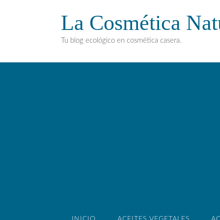
La Cosmética Nat
Tu blog ecológico en cosmética casera.
INICIO
ACEITES VEGETALES
AC