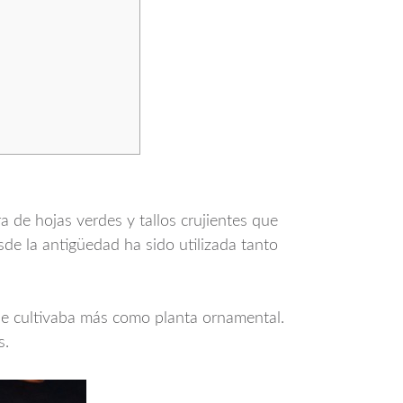
a de hojas verdes y tallos crujientes que
esde la antigüedad ha sido utilizada tanto
 se cultivaba más como planta ornamental.
s.