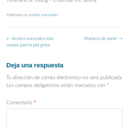
Tisserand & Young – Essential Oil Safety.
Publicado en
aceites esenciales
Navegación
←
Aceites esenciales más
Manteca de karité
→
de
usados para la piel grasa
entradas
Deja una respuesta
Tu dirección de correo electrónico no será publicada.
Los campos obligatorios están marcados con
*
Comentario
*