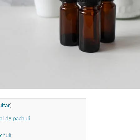
ltar
]
al de pachulí
chulí