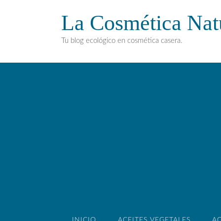
La Cosmética Nat
Tu blog ecológico en cosmética casera.
INICIO
ACEITES VEGETALES
AC