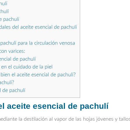
hulí
hulí
e pachulí
ales del aceite esencial de pachulí
pachulí para la circulación venosa
on varices:
encial de pachulí
en el cuidado de la piel
ien el aceite esencial de pachulí?
achulí?
l de pachulí
l aceite esencial de pachulí
diante la destilación al vapor de las hojas jóvenes y tal