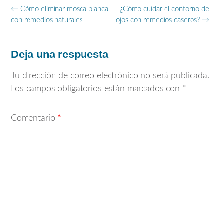
Navegación
←
Cómo eliminar mosca blanca
¿Cómo cuidar el contorno de
de
con remedios naturales
ojos con remedios caseros?
→
entradas
Deja una respuesta
Tu dirección de correo electrónico no será publicada.
Los campos obligatorios están marcados con
*
Comentario
*