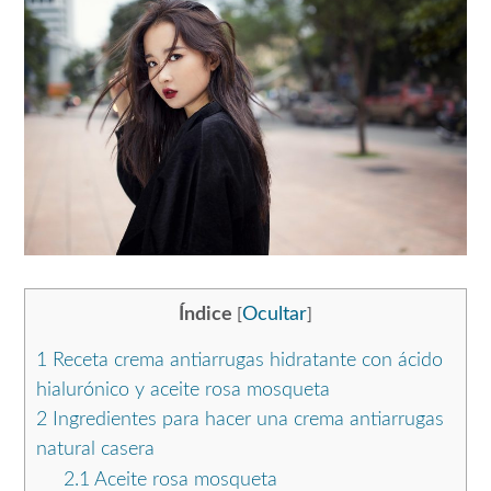
Índice
Ocultar
[
]
1
Receta crema antiarrugas hidratante con ácido
hialurónico y aceite rosa mosqueta
2
Ingredientes para hacer una crema antiarrugas
natural casera
2.1
Aceite rosa mosqueta