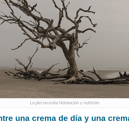
La piel necesita hidratación y nutrición
entre una crema de día y una cre