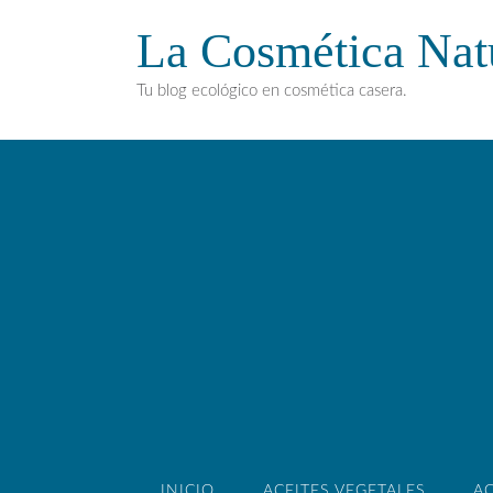
La Cosmética Nat
Tu blog ecológico en cosmética casera.
INICIO
ACEITES VEGETALES
AC