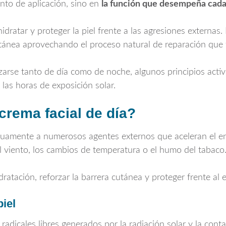
ento de aplicación, sino en
la función que desempeña cad
dratar y proteger la piel frente a las agresiones externas
utánea aprovechando el proceso natural de reparación que 
zarse tanto de día como de noche, algunos principios act
las horas de exposición solar.
crema facial de día?
tinuamente a numerosos agentes externos que aceleran el e
el viento, los cambios de temperatura o el humo del tabaco
ratación, reforzar la barrera cutánea y proteger frente al e
piel
radicales libres generados por la radiación solar y la cont