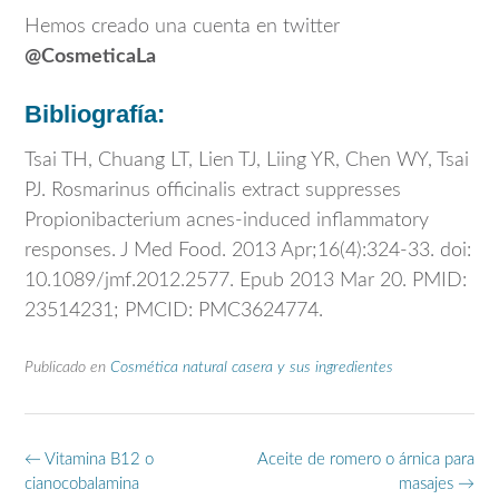
Hemos creado una cuenta en twitter
@CosmeticaLa
Bibliografía:
Tsai TH, Chuang LT, Lien TJ, Liing YR, Chen WY, Tsai
PJ. Rosmarinus officinalis extract suppresses
Propionibacterium acnes-induced inflammatory
responses. J Med Food. 2013 Apr;16(4):324-33. doi:
10.1089/jmf.2012.2577. Epub 2013 Mar 20. PMID:
23514231; PMCID: PMC3624774.
Publicado en
Cosmética natural casera y sus ingredientes
Navegación
←
Vitamina B12 o
Aceite de romero o árnica para
de
cianocobalamina
masajes
→