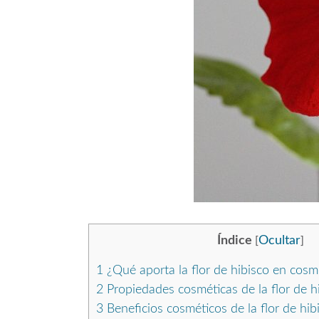
Índice
Ocultar
[
]
1
¿Qué aporta la flor de hibisco en cosm
2
Propiedades cosméticas de la flor de h
3
Beneficios cosméticos de la flor de hibi