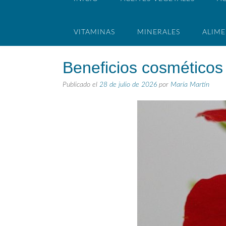
VITAMINAS
MINERALES
ALIM
Beneficios cosméticos d
Publicado el
28 de julio de 2026
por
María Martín