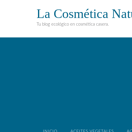
La Cosmética Nat
Tu blog ecológico en cosmética casera.
INICIO
ACEITES VEGETALES
AC