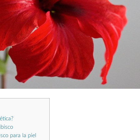
ética?
ibisco
sco para la piel