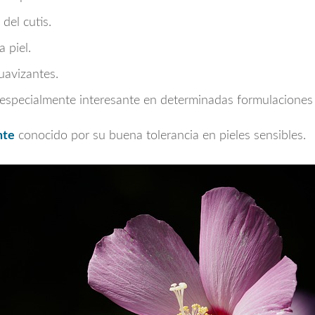
del cutis.
 piel.
uavizantes.
 especialmente interesante en determinadas formulaciones 
nte
conocido por su buena tolerancia en pieles sensibles.