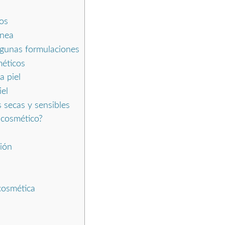
os
ánea
lgunas formulaciones
méticos
a piel
iel
 secas y sensibles
 cosmético?
ión
 cosmética