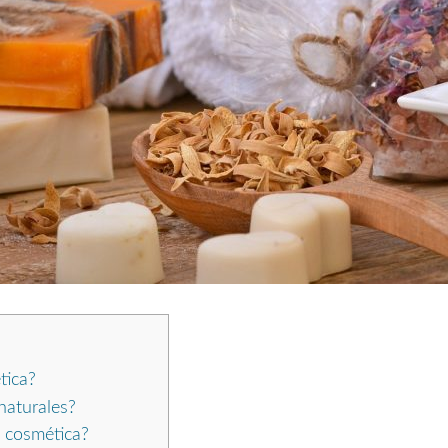
tica?
naturales?
n cosmética?