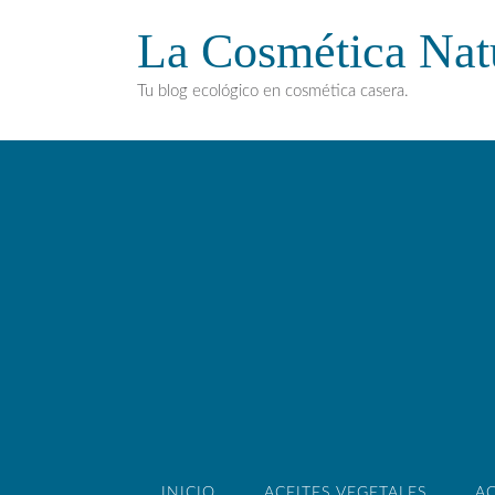
La Cosmética Nat
Tu blog ecológico en cosmética casera.
INICIO
ACEITES VEGETALES
AC