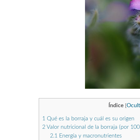
Índice
Ocult
[
1
Qué es la borraja y cuál es su origen
2
Valor nutricional de la borraja (por 100
2.1
Energía y macronutrientes