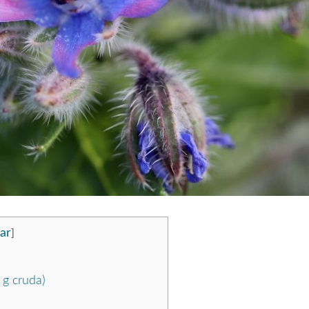
ar
]
 g cruda)