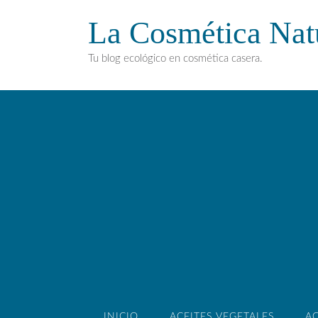
La Cosmética Nat
Tu blog ecológico en cosmética casera.
INICIO
ACEITES VEGETALES
AC