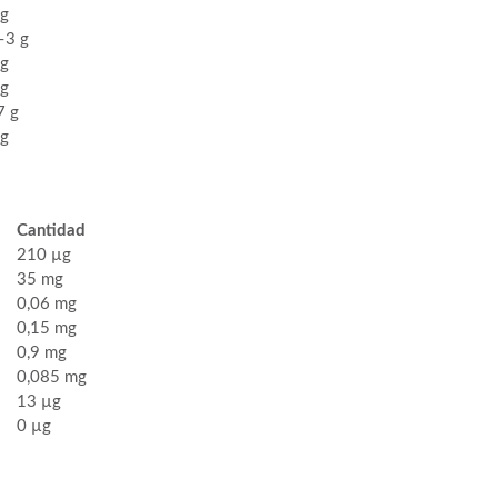
 g
–3 g
 g
 g
7 g
g
Cantidad
210 µg
35 mg
0,06 mg
0,15 mg
0,9 mg
0,085 mg
13 µg
0 µg