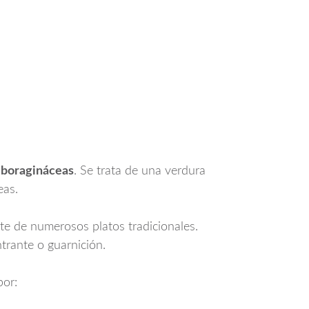
s
boragináceas
. Se trata de una verdura
eas.
te de numerosos platos tradicionales.
trante o guarnición.
por: