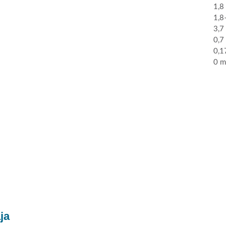
1,8
1,8
3,7
0,7
0,1
0 m
ja