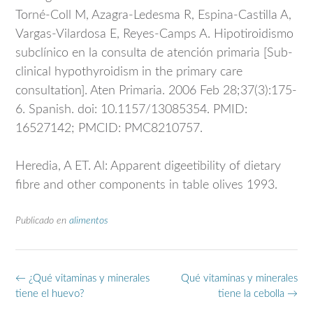
Torné-Coll M, Azagra-Ledesma R, Espina-Castilla A,
Vargas-Vilardosa E, Reyes-Camps A. Hipotiroidismo
subclínico en la consulta de atención primaria [Sub-
clinical hypothyroidism in the primary care
consultation]. Aten Primaria. 2006 Feb 28;37(3):175-
6. Spanish. doi: 10.1157/13085354. PMID:
16527142; PMCID: PMC8210757.
Heredia, A ET. Al: Apparent digeetibility of dietary
fibre and other components in table olives 1993.
Publicado en
alimentos
Navegación
←
¿Qué vitaminas y minerales
Qué vitaminas y minerales
de
tiene el huevo?
tiene la cebolla
→
entradas