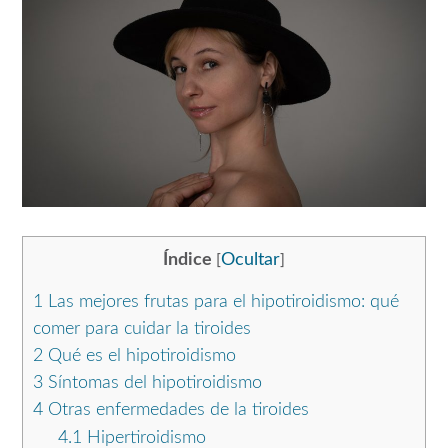
Índice
Ocultar
[
]
1
Las mejores frutas para el hipotiroidismo: qué
comer para cuidar la tiroides
2
Qué es el hipotiroidismo
3
Síntomas del hipotiroidismo
4
Otras enfermedades de la tiroides
4.1
Hipertiroidismo