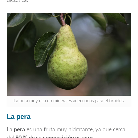
dietética.
La pera muy rica en minerales adecuados para el tiroides.
La pera
La
pera
es una fruta muy hidratante, ya que cerca
del
80 % de su composición es agua
.