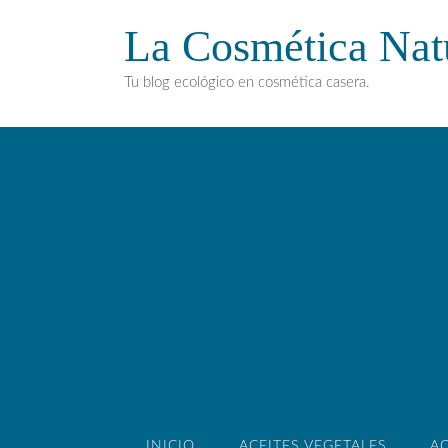
La Cosmética Nat
Tu blog ecológico en cosmética casera.
INICIO
ACEITES VEGETALES
AC