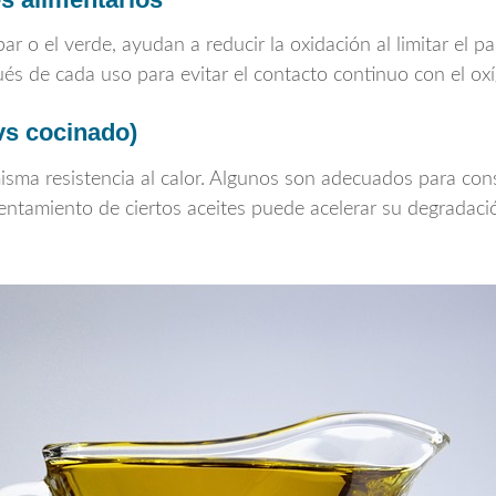
r o el verde, ayudan a reducir la oxidación al limitar el p
s de cada uso para evitar el contacto continuo con el ox
vs cocinado)
misma resistencia al calor. Algunos son adecuados para co
lentamiento de ciertos aceites puede acelerar su degradaci