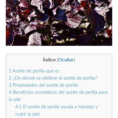
Índice
Ocultar
[
]
1
Aceite de perilla qué es
2
¿De dónde se obtiene el aceite de perilla?
3
Propiedades del aceite de perilla
4
Beneficios cosméticos del aceite de perilla para
la piel
4.1
El aceite de perilla ayuda a hidratar y
nutrir la piel