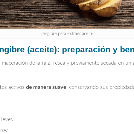
Jengibre para extraer aceite
ngibre (aceite): preparación y ben
maceración de la raíz fresca y previamente secada en un ac
tos activos
de manera suave
, conservando sus propiedades 
 leves
ínea