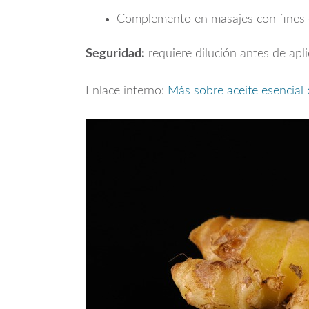
Complemento en masajes con fines 
Seguridad:
requiere dilución antes de apli
Enlace interno:
Más sobre aceite esencial 