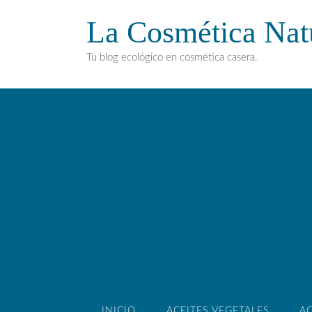
La Cosmética Nat
Tu blog ecológico en cosmética casera.
INICIO
ACEITES VEGETALES
AC