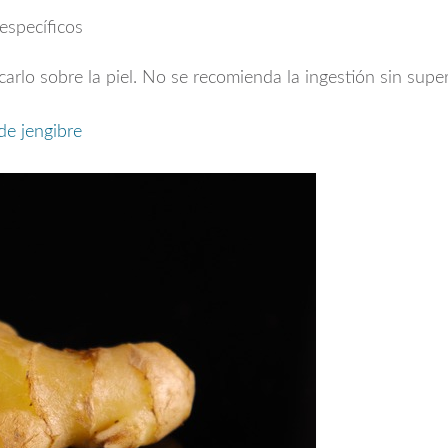
específicos
carlo sobre la piel. No se recomienda la ingestión sin super
de jengibre