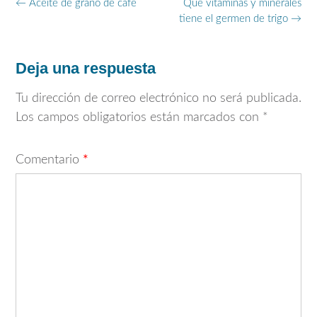
Navegación
←
Aceite de grano de café
Qué vitaminas y minerales
de
tiene el germen de trigo
→
entradas
Deja una respuesta
Tu dirección de correo electrónico no será publicada.
Los campos obligatorios están marcados con
*
Comentario
*