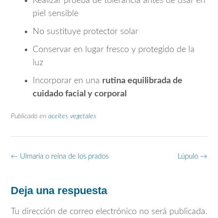
Realizar prueba de tolerancia antes de usar en
piel sensible
No sustituye protector solar
Conservar en lugar fresco y protegido de la
luz
Incorporar en una
rutina equilibrada de
cuidado facial y corporal
Publicado en
aceites vegetales
Navegación
←
Ulmaria o reina de los prados
Lúpulo
→
de
entradas
Deja una respuesta
Tu dirección de correo electrónico no será publicada.