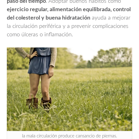
paso del tiempo
. Adoptar buenos hábitos como
ejercicio regular, alimentación equilibrada, control
del colesterol y buena hidratación
ayuda a mejorar
la circulación periférica y a prevenir complicaciones
como úlceras o inflamación.
la mala circulación produce cansancio de piernas.