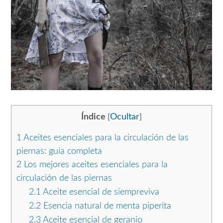
Índice
Ocultar
[
]
1
Aceites esenciales para la circulación de las
piernas: guía completa
2
Los mejores aceites esenciales para la
circulación de las piernas
2.1
Aceite esencial de siempreviva
2.2
Esencia natural de menta piperita
2.3
Aceite esencial de geranio