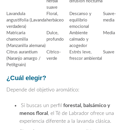
herbal
difusión nocturna
suave
Lavandula
Floral,
Descanso y
Suave-
angustifolia
(Lavanda
herbáceo
equilibrio
media
verdadera)
emocional
Matricaria
Dulce,
Ambiente
Media
chamomilla
profundo
calmado y
(Manzanilla alemana)
acogedor
Citrus aurantium
Cítrico-
Estrés leve,
Suave
(Naranjo amargo /
verde
frescor ambiental
Petitgrain)
¿Cuál elegir?
Depende del objetivo aromático:
Si buscas un perfil
forestal, balsámico y
menos floral
, el Té de Labrador ofrece una
experiencia diferente a la lavanda clásica.