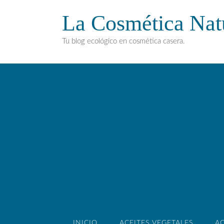
La Cosmética Nat
Tu blog ecológico en cosmética casera.
INICIO
ACEITES VEGETALES
AC