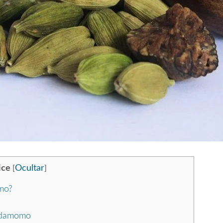
ice
Ocultar
[
]
omo?
ardamomo