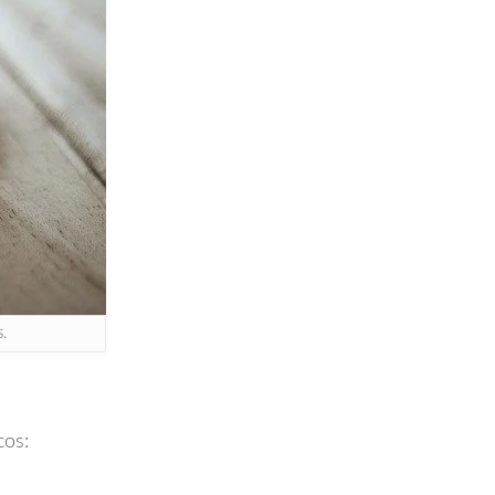
s.
cos: