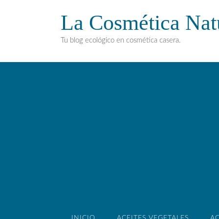
La Cosmética Nat
Tu blog ecológico en cosmética casera.
INICIO
ACEITES VEGETALES
AC