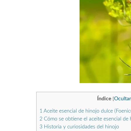
Índice
Oculta
[
1
Aceite esencial de hinojo dulce (Foeni
2
Cómo se obtiene el aceite esencial de 
3
Historia y curiosidades del hinojo