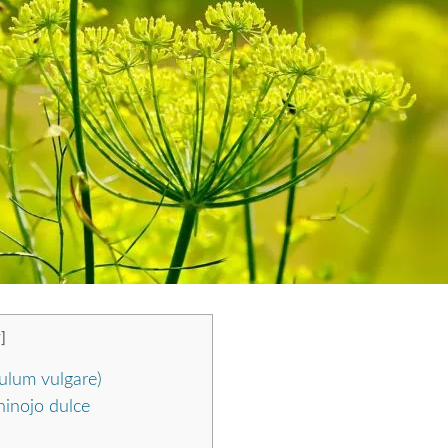
r
]
culum vulgare)
hinojo dulce