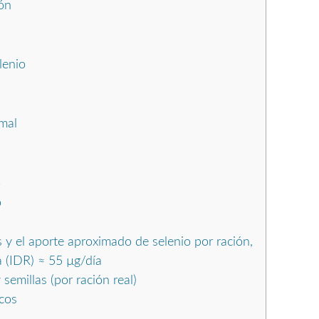
ón
lenio
mal
o
o
 y el aporte aproximado de selenio por ración,
 (IDR) ≈ 55 µg/día
 semillas (por ración real)
cos