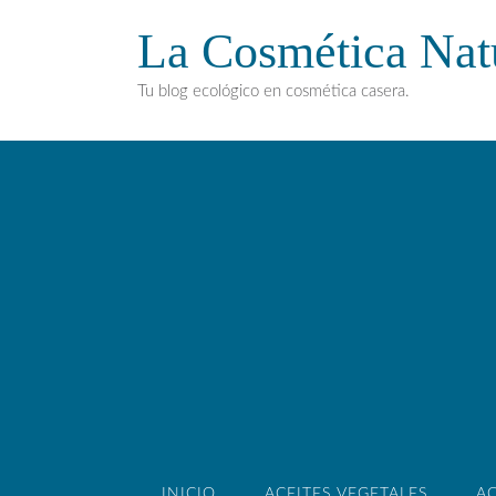
La Cosmética Nat
Tu blog ecológico en cosmética casera.
INICIO
ACEITES VEGETALES
AC