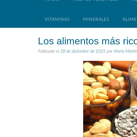
VITAMINAS
MINERALES
ALIM
Los alimentos más ricos
Publicado el
28 de diciembre de 2025
por
María Martí