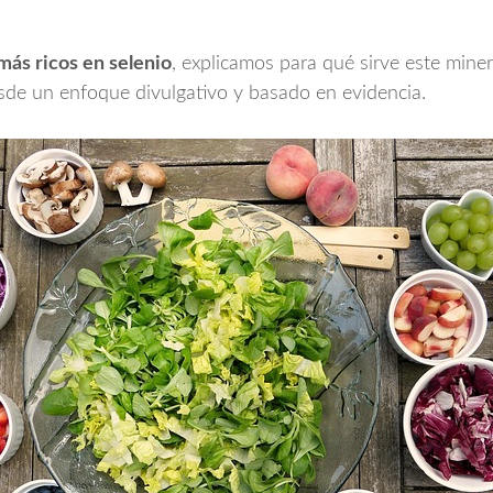
más ricos en selenio
, explicamos para qué sirve este mine
desde un enfoque divulgativo y basado en evidencia.