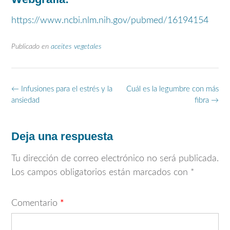
https://www.ncbi.nlm.nih.gov/pubmed/16194154
Publicado en
aceites vegetales
Navegación
←
Infusiones para el estrés y la
Cuál es la legumbre con más
de
ansiedad
fibra
→
entradas
Deja una respuesta
Tu dirección de correo electrónico no será publicada.
Los campos obligatorios están marcados con
*
Comentario
*