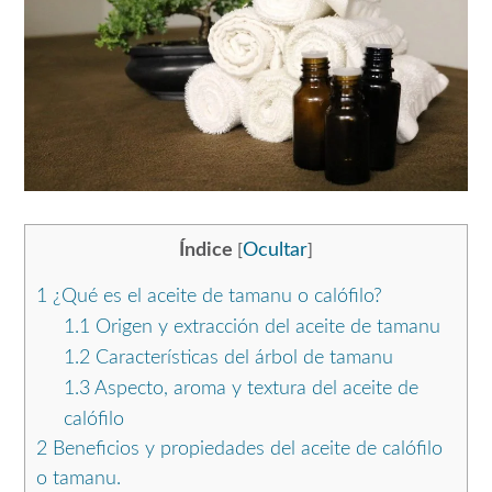
Índice
Ocultar
[
]
1
¿Qué es el aceite de tamanu o calófilo?
1.1
Origen y extracción del aceite de tamanu
1.2
Características del árbol de tamanu
1.3
Aspecto, aroma y textura del aceite de
calófilo
2
Beneficios y propiedades del aceite de calófilo
o tamanu.