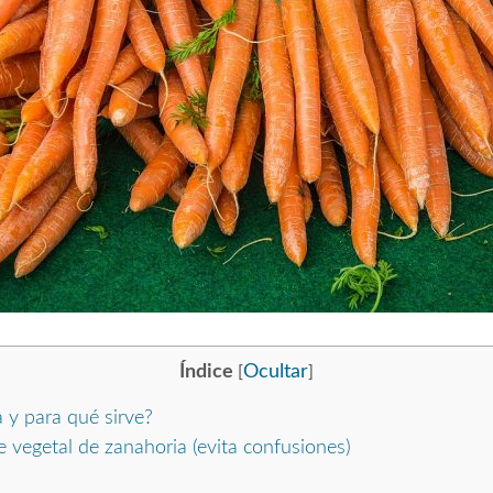
Índice
Ocultar
[
]
 y para qué sirve?
te vegetal de zanahoria (evita confusiones)