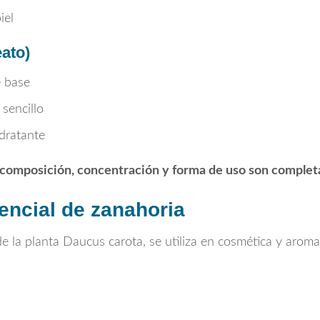
iel
eato)
e base
sencillo
dratante
 composición, concentración y forma de uso son comple
sencial de zanahoria
de la planta
Daucus carota
, se utiliza en cosmética y arom