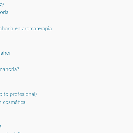
o)
oria
ahoria en aromaterapia
nahor
anahoria?
ito profesional)
n cosmética
s