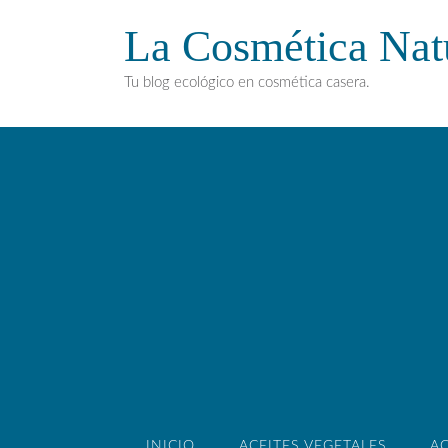
La Cosmética Nat
Tu blog ecológico en cosmética casera.
INICIO
ACEITES VEGETALES
AC