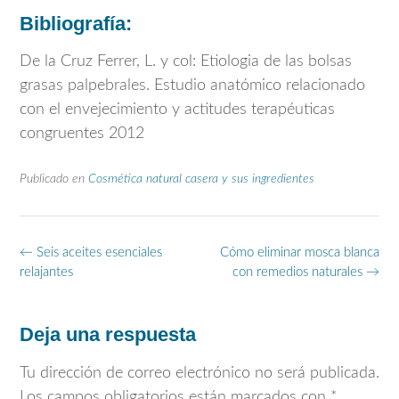
Bibliografía:
De la Cruz Ferrer, L. y col: Etiologia de las bolsas
grasas palpebrales. Estudio anatómico relacionado
con el envejecimiento y actitudes terapéuticas
congruentes 2012
Publicado en
Cosmética natural casera y sus ingredientes
Navegación
←
Seis aceites esenciales
Cómo eliminar mosca blanca
de
relajantes
con remedios naturales
→
entradas
Deja una respuesta
Tu dirección de correo electrónico no será publicada.
Los campos obligatorios están marcados con
*