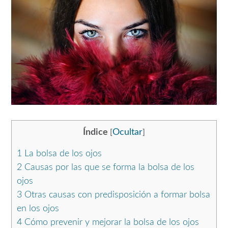
Índice
Ocultar
[
]
1
La bolsa de los ojos
2
Causas por las que se forma la bolsa de los
ojos
3
Otras causas con predisposición a formar bolsa
en los ojos
4
Cómo prevenir y mejorar la bolsa de los ojos