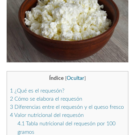
Índice
Ocultar
[
]
1
¿Qué es el requesón?
2
Cómo se elabora el requesón
3
Diferencias entre el requesón y el queso fresco
4
Valor nutricional del requesón
4.1
Tabla nutricional del requesón por 100
gramos