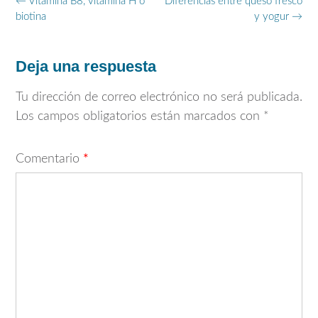
Navegación
←
Vitamina B8, vitamina H o
Diferencias entre queso fresco
de
biotina
y yogur
→
entradas
Deja una respuesta
Tu dirección de correo electrónico no será publicada.
Los campos obligatorios están marcados con
*
Comentario
*