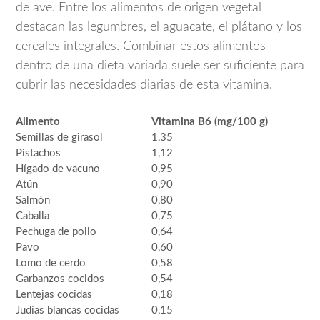
de ave. Entre los alimentos de origen vegetal
destacan las legumbres, el aguacate, el plátano y los
cereales integrales. Combinar estos alimentos
dentro de una dieta variada suele ser suficiente para
cubrir las necesidades diarias de esta vitamina.
Alimento
Vitamina B6 (mg/100 g)
Semillas de girasol
1,35
Pistachos
1,12
Hígado de vacuno
0,95
Atún
0,90
Salmón
0,80
Caballa
0,75
Pechuga de pollo
0,64
Pavo
0,60
Lomo de cerdo
0,58
Garbanzos cocidos
0,54
Lentejas cocidas
0,18
Judías blancas cocidas
0,15