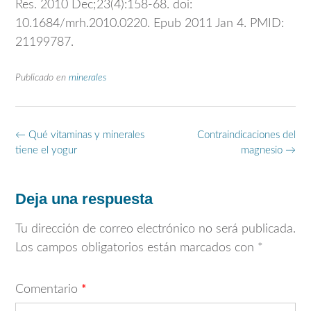
Res. 2010 Dec;23(4):158-68. doi:
10.1684/mrh.2010.0220. Epub 2011 Jan 4. PMID:
21199787.
Publicado en
minerales
Navegación
←
Qué vitaminas y minerales
Contraindicaciones del
de
tiene el yogur
magnesio
→
entradas
Deja una respuesta
Tu dirección de correo electrónico no será publicada.
Los campos obligatorios están marcados con
*
Comentario
*