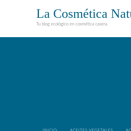
La Cosmética Nat
Tu blog ecológico en cosmética casera.
INICIO
ACEITES VEGETALES
AC