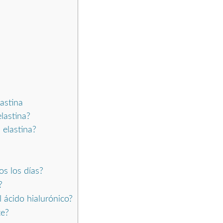
astina
lastina?
 elastina?
os los días?
?
 ácido hialurónico?
te?