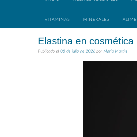
VITAMINAS
MINERALES
ALIM
Elastina en cosmética 
Publicado el
08 de julio de 2026
por
María Martín