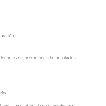
boración.
or antes de incorporarla a la formulación.
eína.
 buena compatibilidad con diferentes tipos