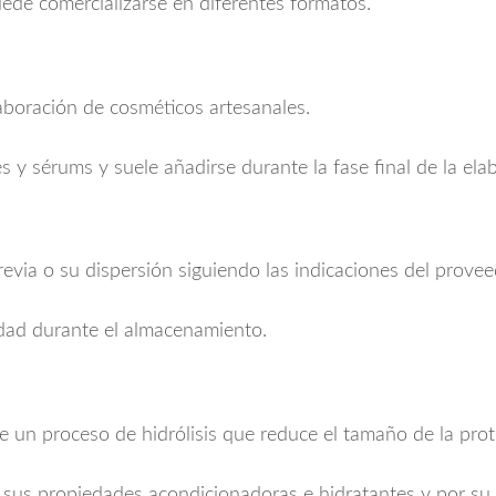
uede comercializarse en diferentes formatos.
laboración de cosméticos artesanales.
s y sérums y suele añadirse durante la fase final de la ela
via o su dispersión siguiendo las indicaciones del proveed
idad durante el almacenamiento.
e un proceso de hidrólisis que reduce el tamaño de la prot
r sus propiedades acondicionadoras e hidratantes y por su