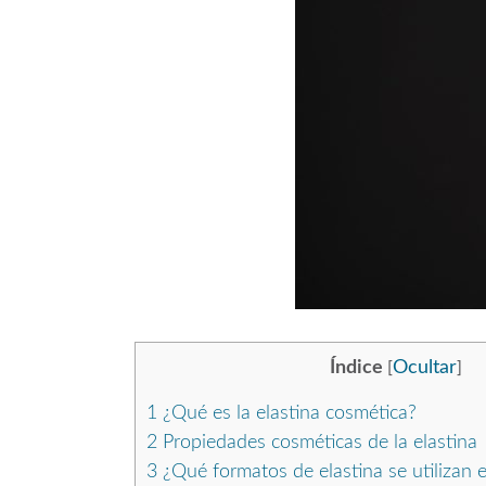
Índice
Ocultar
[
]
1
¿Qué es la elastina cosmética?
2
Propiedades cosméticas de la elastina
3
¿Qué formatos de elastina se utilizan 